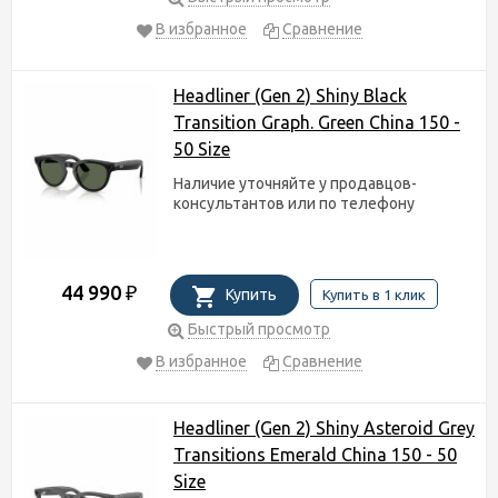
В избранное
Сравнение
Headliner (Gen 2) Shiny Black
Transition Graph. Green China 150 -
50 Size
Наличие уточняйте у продавцов-
консультантов или по телефону
44 990
₽
Купить
Купить в 1 клик
Быстрый просмотр
В избранное
Сравнение
Headliner (Gen 2) Shiny Asteroid Grey
Transitions Emerald China 150 - 50
Size